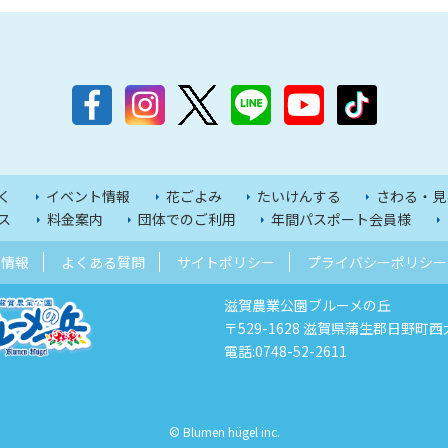
く
イベント情報
花ごよみ
たいけんする
さわる・見
ス
料金案内
団体でのご利用
年間パスポート会員様
用情報
よくある質問
サイトポリシー
プライバシーポリシー
滋賀農業公園ブルーメの丘
〒529-1628 滋賀県蒲生郡日野町西
電話:0748-52-2611
© Blumen hügel inc.