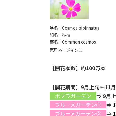
学名：
Cosmos bipinnatus
和名：
秋桜
英名：Common cosmos
原産地：
メキシコ
【開花本数】約100万本
【開花期間】9月上旬～11
ポプラガーデン
⇒
9月
ブルーメガーデン①
⇒
ブルーメガーデン②
⇒