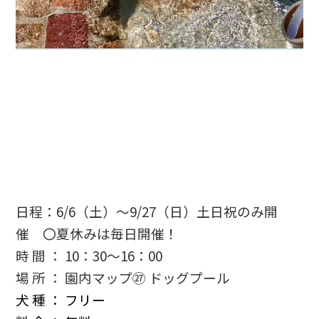
日程：6/6（土）～9/27（日）土日祝のみ開
催 〇夏休みは毎日開催！
時 間 ： 10：30～16：00
場 所 ： 園内マップ㉗ ドッグプール
犬 種 ： フリー