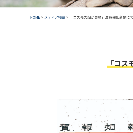
HOME
>
メディア掲載
>
「コスモス畑が見頃」滋賀報知新聞に
「コス